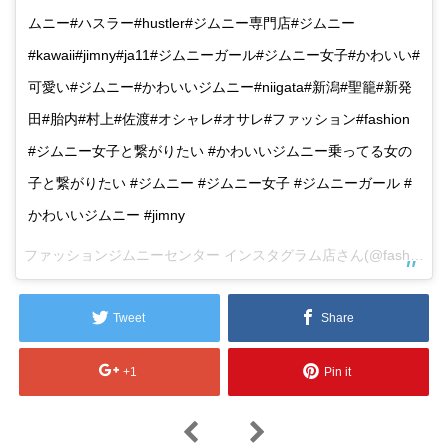
ムニー#ハスラー#hustler#ジムニー専門店#ジムニー
#kawaii#jimny#ja11#ジムニーガール#ジムニー女子#かわいい#
可愛い#ジムニー#かわいいジムニー#niigata#新潟#聖籠#新発
田#胎内#村上#佐渡#オシャレ#オサレ#ファッション#fashion
#ジムニー女子と繋がりたい #かわいいジムニー乗ってる女の
子と繋がりたい #ジムニー #ジムニー女子 #ジムニーガール #
かわいいジムニー #jimny
ファッションジムニーセンター インスタグラム店さん(@fashion.jimny.center.seiro)がシェアした投稿 –
Tweet
Share
+1
Pin it