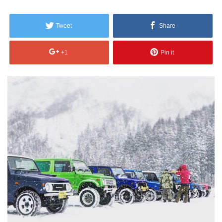
Tweet
Share
+1
Pin it