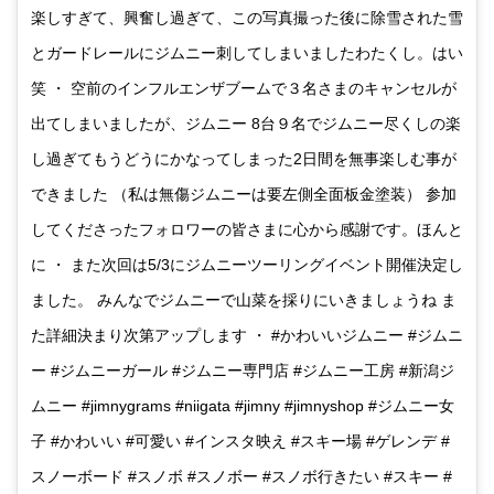
楽しすぎて、興奮し過ぎて、この写真撮った後に除雪された雪
とガードレールにジムニー刺してしまいましたわたくし。はい
笑 ・ 空前のインフルエンザブームで３名さまのキャンセルが
出てしまいましたが、ジムニー 8台９名でジムニー尽くしの楽
し過ぎてもうどうにかなってしまった2日間を無事楽しむ事が
できました （私は無傷ジムニーは要左側全面板金塗装） 参加
してくださったフォロワーの皆さまに心から感謝です。ほんと
に ・ また次回は5/3にジムニーツーリングイベント開催決定し
ました。 みんなでジムニーで山菜を採りにいきましょうね ま
た詳細決まり次第アップします ・ #かわいいジムニー #ジムニ
ー #ジムニーガール #ジムニー専門店 #ジムニー工房 #新潟ジ
ムニー #jimnygrams #niigata #jimny #jimnyshop #ジムニー女
子 #かわいい #可愛い #インスタ映え #スキー場 #ゲレンデ #
スノーボード #スノボ #スノボー #スノボ行きたい #スキー #