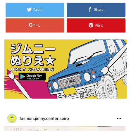
Tweet
Share
+1
Pin it