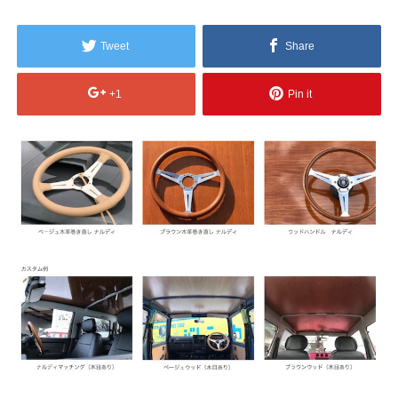
Tweet
Share
+1
Pin it