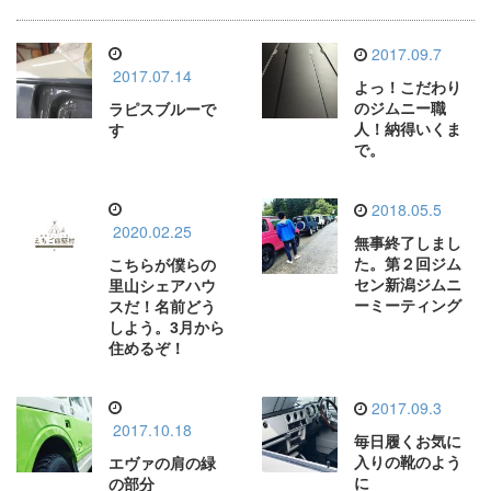
2017.09.7
2017.07.14
よっ！こだわり
のジムニー職
ラピスブルーで
人！納得いくま
す
で。
2018.05.5
2020.02.25
無事終了しまし
た。第２回ジム
こちらが僕らの
セン新潟ジムニ
里山シェアハウ
ーミーティング
スだ！名前どう
しよう。3月から
住めるぞ！
2017.09.3
2017.10.18
毎日履くお気に
入りの靴のよう
エヴァの肩の緑
に
の部分