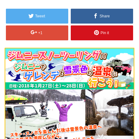
Tweet
Share
+1
Pin it