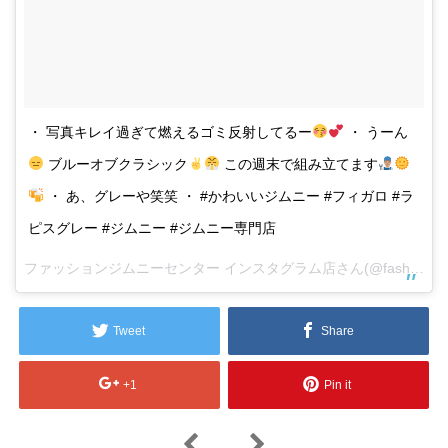
・ 写真キレイ過ぎて燃えるゴミ反射してるー
・ うーん
ブルーオブクラシック
この週末で組み立てます
・ あ、グレーや笑笑 ・ #かわいいジムニー #フィガロ #ラ
ピスグレー #ジムニー #ジムニー専門店
ファッションジムニーセンター インスタグラム店さん(@fashion.jimny.center.seiro)がシェアした投稿 –
Tweet
Share
+1
Pin it